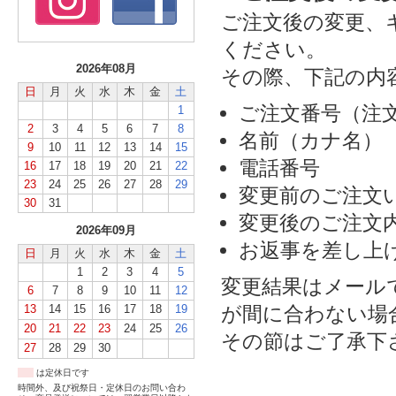
ご注文後の変更、
ください。
2026年08月
その際、下記の内
日
月
火
水
木
金
土
ご注文番号（注
1
2
3
4
5
6
7
8
名前（カナ名）
9
10
11
12
13
14
15
電話番号
16
17
18
19
20
21
22
23
24
25
26
27
28
29
変更前のご注文
30
31
変更後のご注文
2026年09月
お返事を差し上
日
月
火
水
木
金
土
1
2
3
4
5
変更結果はメール
6
7
8
9
10
11
12
13
14
15
16
17
18
19
が間に合わない場
20
21
22
23
24
25
26
その節はご了承下
27
28
29
30
は定休日です
時間外、及び祝祭日・定休日のお問い合わ