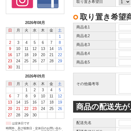
取り置き希望日
取り置き希望
2026年08月
商品名1
日
月
火
水
木
金
土
商品名2
1
2
3
4
5
6
7
8
商品名3
9
10
11
12
13
14
15
商品名4
16
17
18
19
20
21
22
23
24
25
26
27
28
29
商品名5
30
31
2026年09月
日
月
火
水
木
金
土
その他備考等
1
2
3
4
5
6
7
8
9
10
11
12
13
14
15
16
17
18
19
商品の配送先が
20
21
22
23
24
25
26
27
28
29
30
配送先名
は定休日です
時間外、及び祝祭日・定休日のお問い合わ