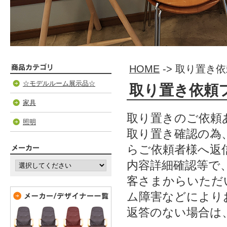
HOME
-> 取り置き
☆モデルルーム展示品☆
取り置き依頼
家具
取り置きのご依頼
照明
取り置き確認の為
らご依頼者様へ返
内容詳細確認等で
客さまからいただ
ム障害などにより
返答のない場合は