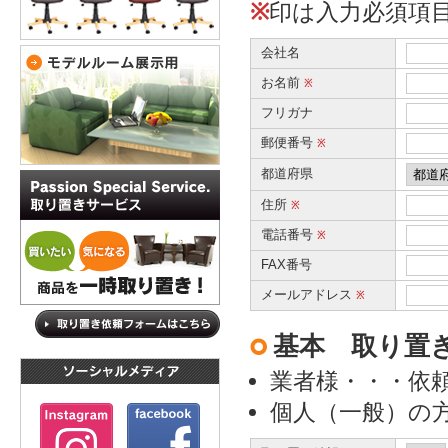
※
印は入力必須項
会社名
お名前
※
フリガナ
郵便番号
※
都道府県
住所
※
電話番号
※
FAX番号
メールアドレス
※
基本 取り置
業者様・・・依
個人（一般）の