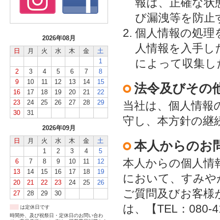
報は、正確な状
び漏洩等を防止
個人情報の処理
2026年08月
人情報を入手し
日
月
火
水
木
金
土
によって収集し
1
2
3
4
5
6
7
8
9
10
11
12
13
14
15
法令及びその
16
17
18
19
20
21
22
23
24
25
26
27
28
29
当社は、個人情報
30
31
守し、本方針の継
2026年09月
日
月
火
水
木
金
土
本人からのお
1
2
3
4
5
本人からの個人情
6
7
8
9
10
11
12
13
14
15
16
17
18
19
において、すみや
20
21
22
23
24
25
26
ご質問及びお客様
27
28
29
30
は、【TEL：080
は定休日です
時間外、及び祝祭日・定休日のお問い合わ