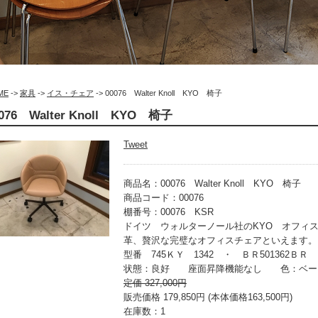
ME
->
家具
->
イス・チェア
-> 00076 Walter Knoll KYO 椅子
0076 Walter Knoll KYO 椅子
Tweet
商品名：00076 Walter Knoll KYO 椅子
商品コード：00076
棚番号：00076 KSR
ドイツ ウォルターノール社のKYO オフィ
革、贅沢な完璧なオフィスチェアといえます。
型番 745ＫＹ 1342 ・ ＢＲ501362ＢＲ
状態：良好 座面昇降機能なし 色：ベー
定価 327,000円
販売価格 179,850円 (本体価格163,500円)
在庫数：1