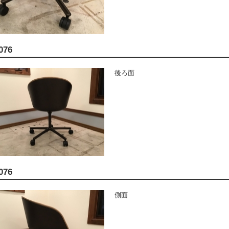
076
後ろ面
076
側面