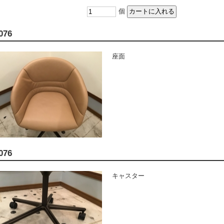
個
076
座面
076
キャスター