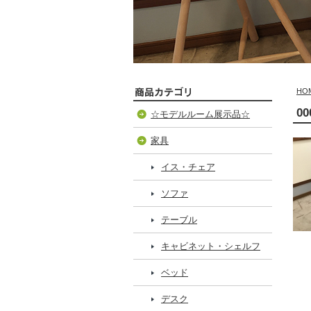
HO
0
☆モデルルーム展示品☆
家具
イス・チェア
ソファ
テーブル
キャビネット・シェルフ
ベッド
デスク