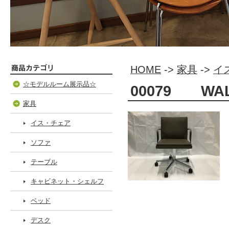
HOME
->
家具
->
イ
☆モデルルーム展示品☆
00079 WAL
家具
イス・チェア
ソファ
テーブル
キャビネット・シェルフ
ベッド
デスク