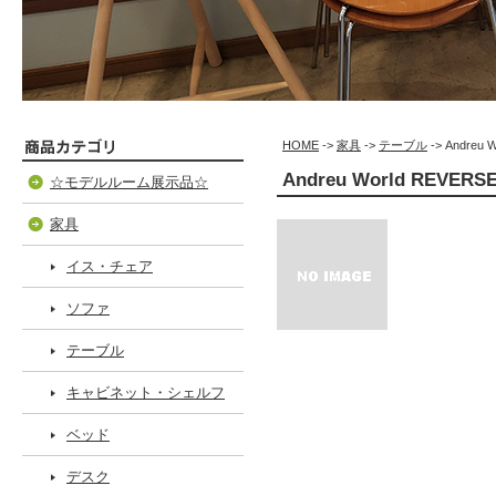
HOME
->
家具
->
テーブル
-> Andreu
Andreu World REVERS
☆モデルルーム展示品☆
家具
イス・チェア
ソファ
テーブル
キャビネット・シェルフ
ベッド
デスク