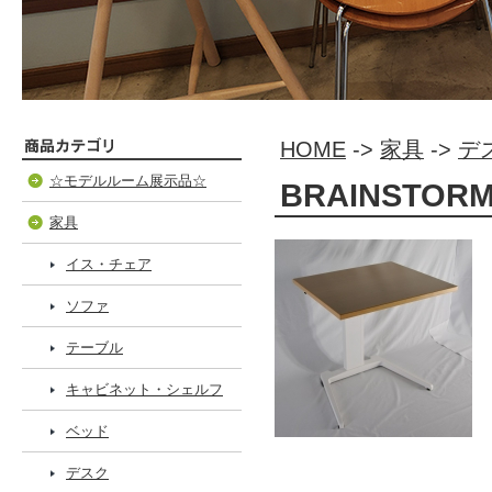
HOME
->
家具
->
デ
☆モデルルーム展示品☆
BRAINSTORM
家具
イス・チェア
ソファ
テーブル
キャビネット・シェルフ
ベッド
デスク