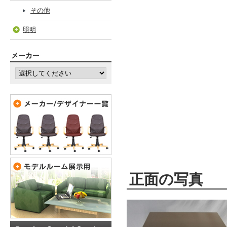
その他
照明
正面の写真