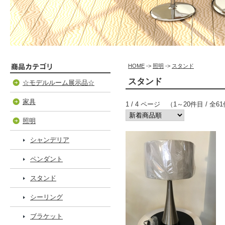
HOME
->
照明
->
スタンド
スタンド
☆モデルルーム展示品☆
家具
1 / 4 ページ （1～20件目 / 全6
照明
シャンデリア
ペンダント
スタンド
シーリング
ブラケット