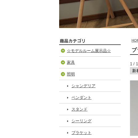
HO
ブ
☆モデルルーム展示品☆
家具
1 
照明
シャンデリア
ペンダント
スタンド
シーリング
ブラケット