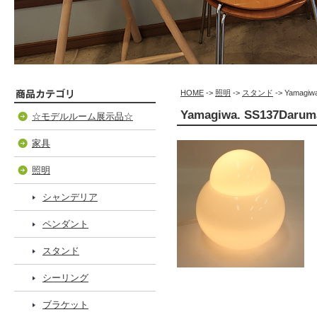
HOME
->
照明
->
スタンド
-> Yamagiw
Yamagiwa. SS137Darum
☆モデルルーム展示品☆
家具
照明
シャンデリア
ペンダント
スタンド
シーリング
ブラケット